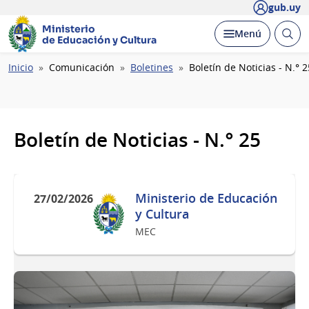
gub.uy
Ministerio
Abrir
Desplegar
Menú
de Educación y Cultura
busc
Ruta
Inicio
Comunicación
Boletines
Boletín de Noticias - N.° 2
de
navegación
Boletín de Noticias - N.° 25
Ministerio de Educación
27/02/2026
y Cultura
MEC