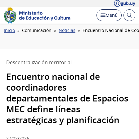
gub.uy
Ministerio
Abrir
Desplegar
Menú
de Educación y Cultura
busc
Ruta
Inicio
Comunicación
Noticias
Encuentro Nacional de Coo
de
navegación
Descentralización territorial
Encuentro nacional de
coordinadores
departamentales de Espacios
MEC define líneas
estratégicas y planificación
27/02/2026