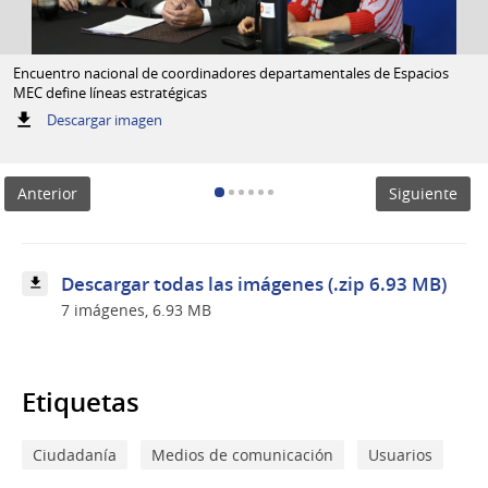
Encuentro nacional de coordinadores departamentales de Espacios
MEC define líneas estratégicas
:
Descargar imagen
Encuentro
nacional
de
Anterior
Siguiente
coordinadores
departamentales
de
Espacios
MEC
Descargar todas las imágenes (.zip 6.93 MB)
define
7 imágenes, 6.93 MB
líneas
estratégicas
Etiquetas
Ciudadanía
Medios de comunicación
Usuarios