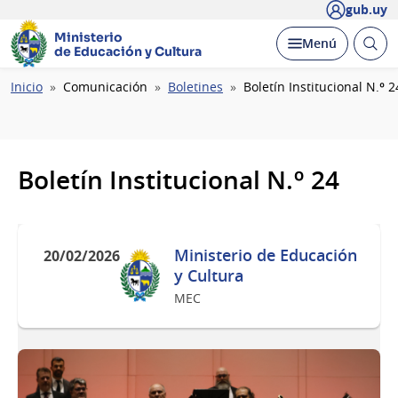
gub.uy
Ministerio
Abrir
Desplegar
Menú
de Educación y Cultura
busc
Ruta
Inicio
Comunicación
Boletines
Boletín Institucional N.º 2
de
navegación
Boletín Institucional N.º 24
Ministerio de Educación
20/02/2026
y Cultura
MEC