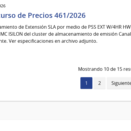
026
urso de Precios 461/2026
iamiento de Extensión SLA por medio de PSS EXT W/4HR HW y
MC ISILON del cluster de almacenamiento de emisión Canal5
nte. Ver especificaciones en archivo adjunto.
Mostrando 10 de 15 res
Página
1
Página
2
Siguient
Siguient
actual
página