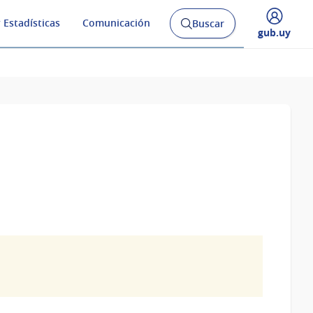
 Estadísticas
Comunicación
Buscar
Abrir
Desplegar
gub.uy
buscador
menú
y
de