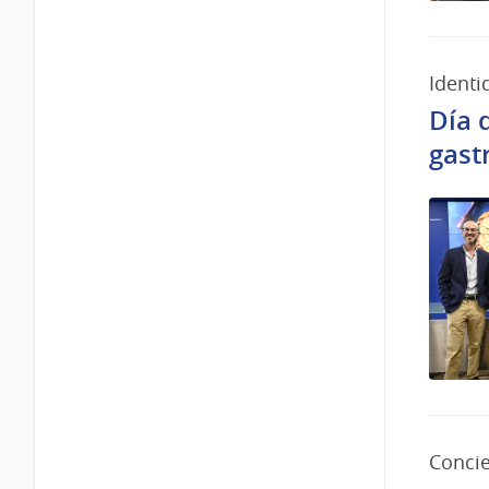
Identi
Día 
gast
Conci