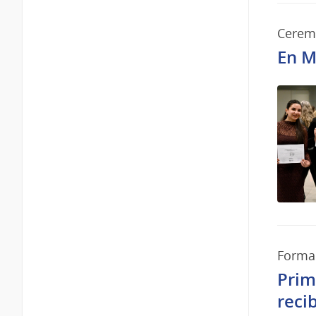
Cerem
En M
Forma
Prim
reci