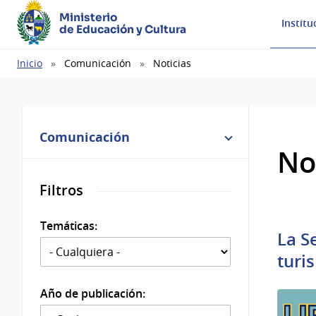
Ministerio
Institu
de Educación y Cultura
Ruta
Inicio
Comunicación
Noticias
de
navegación
Comunicación
No
Filtros
Temáticas:
La S
turi
Año de publicación: