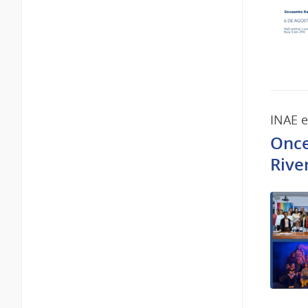
INAE e
Once 
Rive