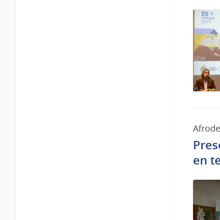
Afrod
Pres
en t