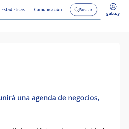
 Estadísticas
Comunicación
Buscar
Abrir
Desplegar
gub.uy
buscador
menú
y
de
unirá una agenda de negocios,