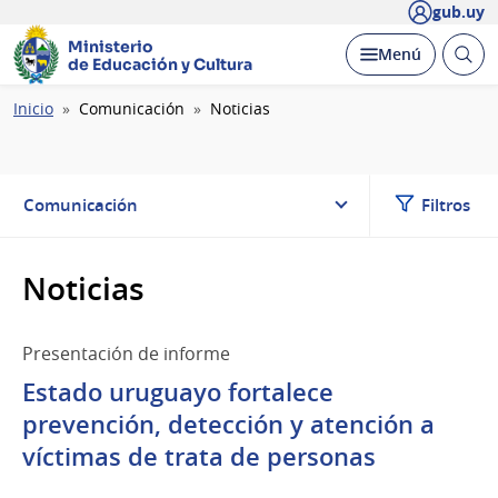
gub.uy
Ministerio
Abrir
Desplegar
Menú
de Educación y Cultura
busc
Ruta
Inicio
Comunicación
Noticias
de
navegación
Comunicación
Filtros
Noticias
Presentación de informe
Estado uruguayo fortalece
prevención, detección y atención a
víctimas de trata de personas