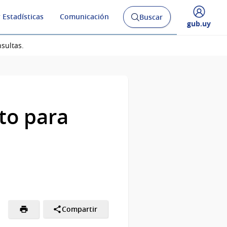
 Estadísticas
Comunicación
Buscar
Abrir
Desplegar
gub.uy
buscador
menú
y
de
sultas.
to para
Compartir