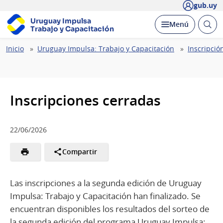
gub.uy
Uruguay Impulsa
Abrir
Desplegar
Menú
Trabajo y Capacitación
busc
Ruta
Inicio
Uruguay Impulsa: Trabajo y Capacitación
Inscripció
de
navegación
Inscripciones cerradas
22/06/2026
Compartir
Las inscripciones a la segunda edición de Uruguay
Impulsa: Trabajo y Capacitación han finalizado. Se
encuentran disponibles los resultados del sorteo de
la segunda edición del programa Uruguay Impulsa: