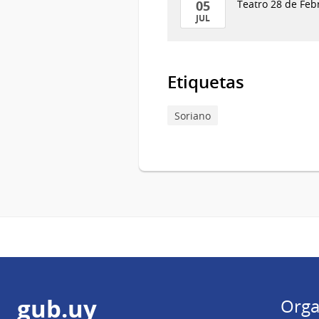
05
Teatro 28 de Feb
JUL
05
de
Jul
Etiquetas
del
2025
Soriano
Pie
gub.uy
Orga