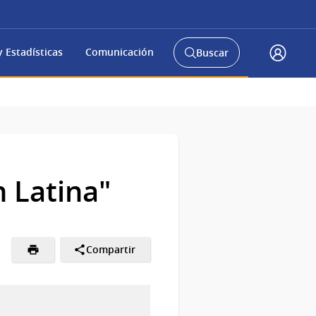
 Estadísticas
Comunicación
Buscar
Abrir
Accede
buscador
a
y
gub.uy
 Latina"
Compartir