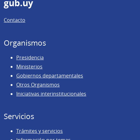
Pie
gub.uy
de
Contacto
página
Organismos
Presidencia
Ministerios
Gobiernos departamentales
Otros Organismos
Iniciativas interinstitucionales
Servicios
Trámites y servicios
Información por temas