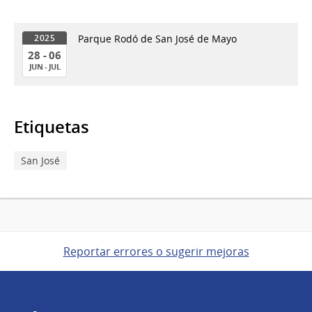
Parque Rodó de San José de Mayo
2025
28 - 06
JUN - JUL
28
al
06
Etiquetas
de
Jun
San José
del
2025
Reportar errores o sugerir mejoras