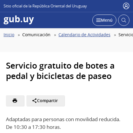
Sitio oficial de la República Oriental del Uruguay
Use
gub.uy
Abrir
Desplegar
Menú
busc
Abierta
Ruta
Inicio
Comunicación
Calendario de Actividades
Servici
de
navegación
Servicio gratuito de botes a
pedal y bicicletas de paseo
Compartir
Adaptadas para personas con movilidad reducida.
De 10:30 a 17:30 horas.