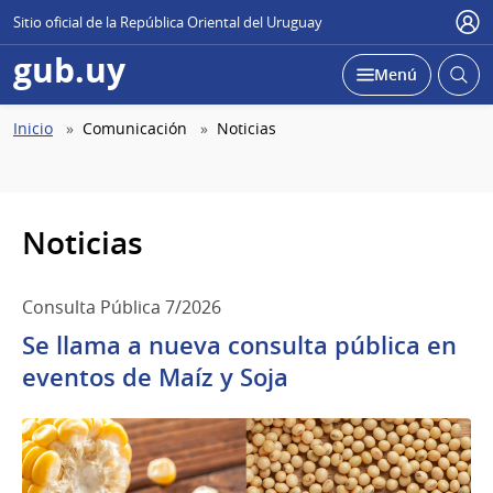
Sitio oficial de la República Oriental del Uruguay
Use
gub.uy
Abrir
Desplegar
Menú
busc
Abierta
Ruta
Inicio
Comunicación
Noticias
de
navegación
Noticias
Consulta Pública 7/2026
Se llama a nueva consulta pública en
eventos de Maíz y Soja