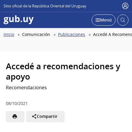
Sitio oficial de la República Oriental del Uruguay
Use
gub.uy
Abrir
Desplegar
Menú
busc
Abierta
Ruta
Inicio
Comunicación
Publicaciones
Accedé A Recomend
de
navegación
Accedé a recomendaciones y
apoyo
Recomendaciones
08/10/2021
Compartir