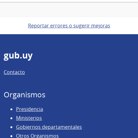
Reportar errores o sugerir mejoras
Pie
gub.uy
de
Contacto
página
Organismos
Presidencia
Ministerios
Gobiernos departamentales
Otros Organismos