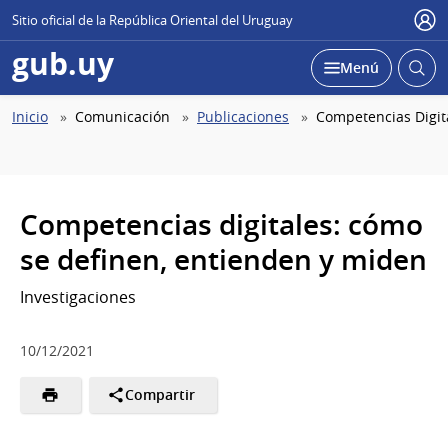
Sitio oficial de la República Oriental del Uruguay
Use
gub.uy
Abrir
Desplegar
Menú
busc
Abierta
Ruta
Inicio
Comunicación
Publicaciones
Competencias Digit
de
navegación
Competencias digitales: cómo
se definen, entienden y miden
Investigaciones
10/12/2021
Compartir