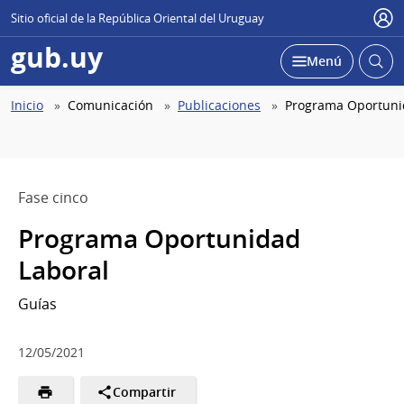
Sitio oficial de la República Oriental del Uruguay
Use
gub.uy
Abrir
Desplegar
Menú
busc
Abierta
Ruta
Inicio
Comunicación
Publicaciones
Programa Oportuni
de
navegación
Fase cinco
Programa Oportunidad
Laboral
Guías
12/05/2021
Compartir