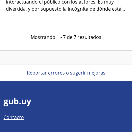
interactuando el público con los actores. Es muy
divertida, y por supuesto la incógnita de dónde está...
Mostrando 1 - 7 de 7 resultados
Reportar errores o sugerir mejoras
Pie
gub.uy
de
Contacto
página