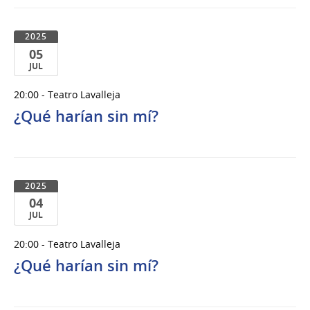
2025
2025
05
JUL
05
20:00 - Teatro Lavalleja
de
¿Qué harían sin mí?
Jul
del
2025
2025
04
JUL
04
20:00 - Teatro Lavalleja
de
¿Qué harían sin mí?
Jul
del
2025