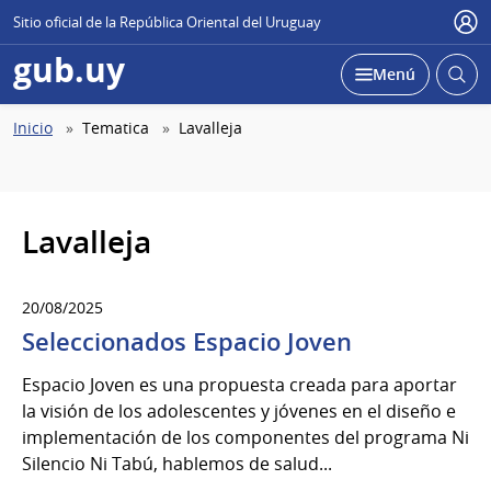
Sitio oficial de la República Oriental del Uruguay
Use
gub.uy
Abrir
Desplegar
Menú
busc
Abierta
Ruta
Inicio
Tematica
Lavalleja
de
navegación
Lavalleja
20/08/2025
Seleccionados Espacio Joven
Espacio Joven es una propuesta creada para aportar
la visión de los adolescentes y jóvenes en el diseño e
implementación de los componentes del programa Ni
Silencio Ni Tabú, hablemos de salud...