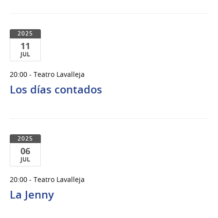
2025
11
JUL
11
20:00 - Teatro Lavalleja
de
Los días contados
Jul
del
2025
2025
06
JUL
06
20:00 - Teatro Lavalleja
de
La Jenny
Jul
del