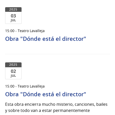
2025
03
JUL
03
15:00 - Teatro Lavalleja
de
Obra "Dónde está el director"
Jul
del
2025
2025
02
JUL
02
15:00 - Teatro Lavalleja
de
Obra "Dónde está el director"
Jul
del
Esta obra encierra mucho misterio, canciones, bailes
2025
y sobre todo van a estar permanentemente