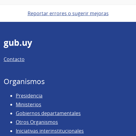
Reportar errores o sugerir mejoras
Pie
gub.uy
de
Contacto
página
Organismos
Presidencia
Ministerios
Gobiernos departamentales
Otros Organismos
Iniciativas interinstitucionales