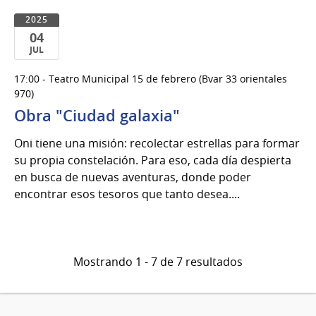
2025
04
JUL
04
17:00 - Teatro Municipal 15 de febrero (Bvar 33 orientales
de
970)
Jul
Obra "Ciudad galaxia"
del
2025
Oni tiene una misión: recolectar estrellas para formar
su propia constelación. Para eso, cada día despierta
en busca de nuevas aventuras, donde poder
encontrar esos tesoros que tanto desea....
Mostrando 1 - 7 de 7 resultados