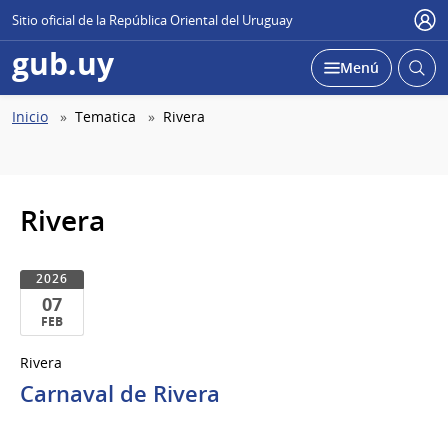
Sitio oficial de la República Oriental del Uruguay
Use
gub.uy
Abrir
Desplegar
Menú
busc
Abierta
Ruta
Inicio
Tematica
Rivera
de
navegación
Rivera
2026
07
FEB
07
Rivera
de
Carnaval de Rivera
Feb
del
2026