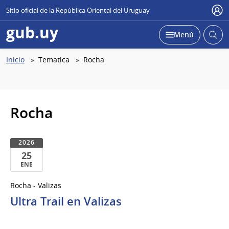
Sitio oficial de la República Oriental del Uruguay
Use
gub.uy
Abrir
Desplegar
Menú
busc
Abierta
Ruta
Inicio
Tematica
Rocha
de
navegación
Rocha
2026
25
ENE
25
Rocha - Valizas
de
Ultra Trail en Valizas
Ene
del
2026