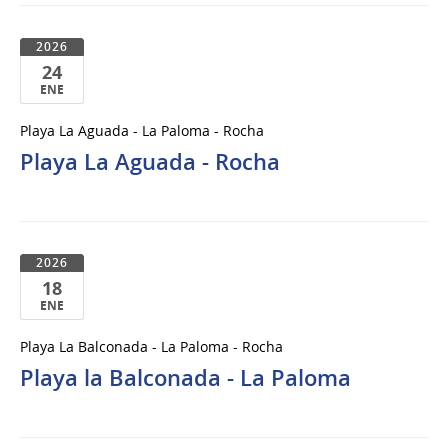
2026
24
ENE
24
Playa La Aguada - La Paloma - Rocha
de
Playa La Aguada - Rocha
Ene
del
2026
2026
18
ENE
18
Playa La Balconada - La Paloma - Rocha
de
Playa la Balconada - La Paloma
Ene
del
2026