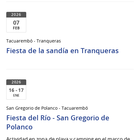
2026
07
FEB
07
Tacuarembó - Tranqueras
de
Fiesta de la sandía en Tranqueras
Feb
del
2026
2026
16 - 17
ENE
16
San Gregorio de Polanco - Tacuarembó
al
Fiesta del Río - San Gregorio de
17
de
Polanco
Ene
Actividad en zona de playa y camping en el marco de