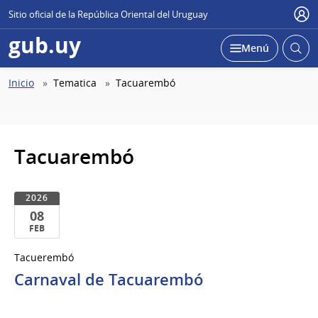
Sitio oficial de la República Oriental del Uruguay
Use
gub.uy
Abrir
Desplegar
Menú
busc
Abierta
Ruta
Inicio
Tematica
Tacuarembó
de
navegación
Tacuarembó
2026
08
FEB
08
Tacuerembó
de
Carnaval de Tacuarembó
Feb
del
2026