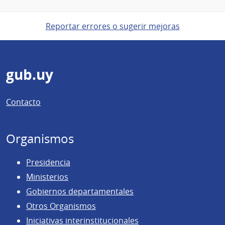
Reportar errores o sugerir mejoras
Pie
gub.uy
de
Contacto
página
Organismos
Presidencia
Ministerios
Gobiernos departamentales
Otros Organismos
Iniciativas interinstitucionales