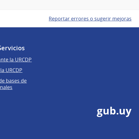
Reportar errores o sugerir mejoras
Servicios
ante la URCDP
 la URCDP
 de bases de
nales
gub.uy