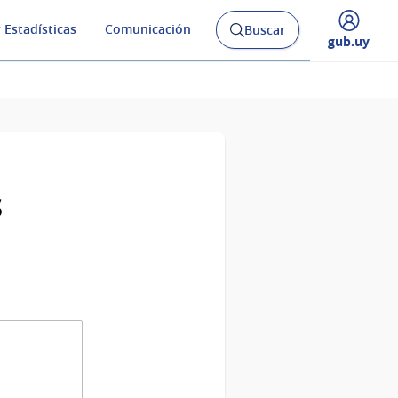
 Estadísticas
Comunicación
Buscar
Abrir
Desplegar
gub.uy
buscador
menú
y
de
s