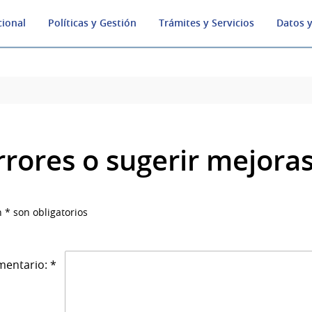
cional
Políticas y Gestión
Trámites y Servicios
Datos y
rrores o sugerir mejora
 * son obligatorios
entario: *