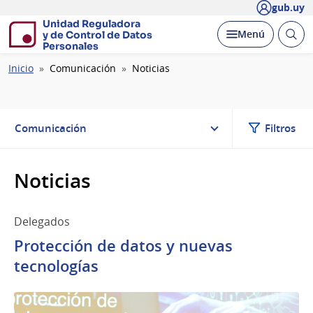
gub.uy
Unidad Reguladora
Abrir
Desplegar
Menú
y de Control de Datos
busc
Personales
Ruta
Inicio
Comunicación
Noticias
de
navegación
Comunicación
Filtros
Noticias
Delegados
Protección de datos y nuevas
tecnologías