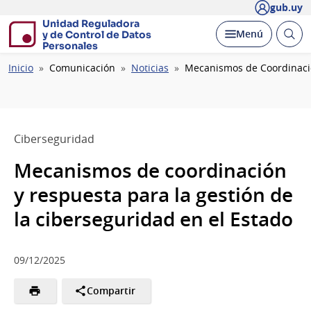
gub.uy
Unidad Reguladora
Abrir
Desplegar
Menú
y de Control de Datos
busc
Personales
Ruta
Inicio
Comunicación
Noticias
Mecanismos de Coordinació
de
navegación
Ciberseguridad
Mecanismos de coordinación
y respuesta para la gestión de
la ciberseguridad en el Estado
09/12/2025
Compartir