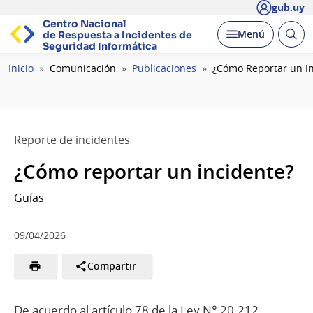
gub.uy
Centro Nacional
Abrir
Desplegar
Menú
de Respuesta a Incidentes
de
busc
Seguridad Informática
Ruta
Inicio
Comunicación
Publicaciones
¿Cómo Reportar un I
de
navegación
Reporte de incidentes
¿Cómo reportar un incidente?
Guías
09/04/2026
Compartir
De acuerdo al artículo 78 de la Ley N° 20.212,