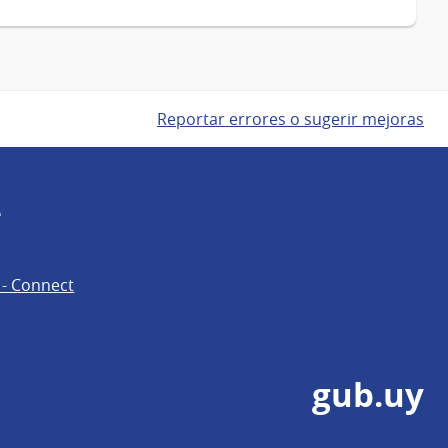
Reportar errores o sugerir mejoras
e
 - Connect
gub.uy