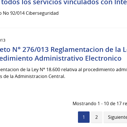
 todos los servicios vinculados con Inte
o No 92/014 Ciberseguridad
013
eto N° 276/013 Reglamentacion de la Le
edimiento Administrativo Electronico
ntacion de la Ley N° 18.600 relativa al procedimiento admin
 de la Administracion Central.
Mostrando 1 - 10 de 17 r
Página
1
Página
2
Siguient
Siguient
actual
página