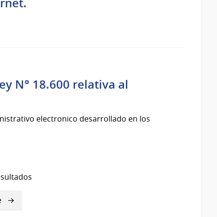
rnet.
y N° 18.600 relativa al
istrativo electronico desarrollado en los
esultados
e
e