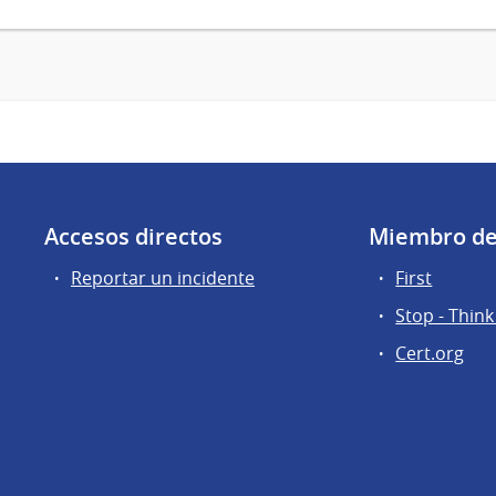
Accesos directos
Miembro d
Reportar un incidente
First
Stop - Think
Cert.org