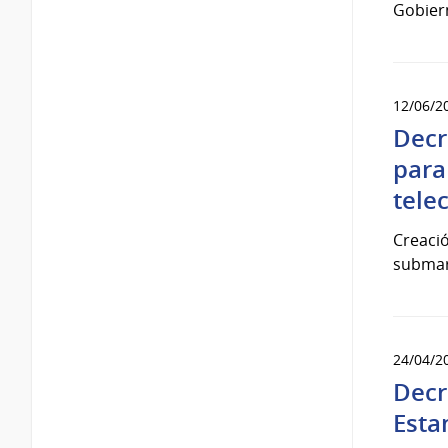
Gobiern
12/06/2
Decr
para
tele
Creació
submari
24/04/2
Decr
Esta