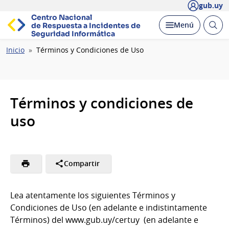
gub.uy
Centro Nacional
Abrir
Desplegar
Menú
de Respuesta a Incidentes
de
busc
Seguridad Informática
Ruta
Inicio
Términos y Condiciones de Uso
de
navegación
Términos y condiciones de
uso
Compartir
Lea atentamente los siguientes Términos y
Condiciones de Uso (en adelante e indistintamente
Términos) del www.gub.uy/certuy (en adelante e