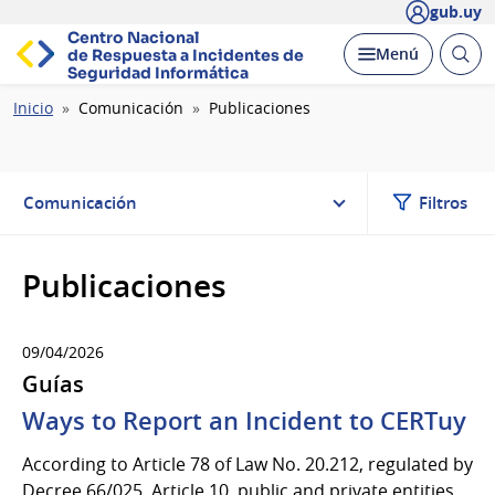
gub.uy
Centro Nacional
Abrir
Desplegar
Menú
de Respuesta a Incidentes
de
busc
Seguridad Informática
Ruta
Inicio
Comunicación
Publicaciones
de
navegación
Comunicación
Filtros
Publicaciones
09/04/2026
Guías
Ways to Report an Incident to CERTuy
According to Article 78 of Law No. 20.212, regulated by
Decree 66/025, Article 10, public and private entities