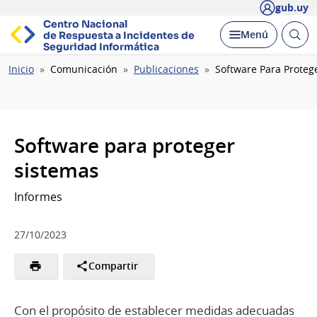
gub.uy
Centro Nacional
Abrir
Desplegar
Menú
de Respuesta a Incidentes
de
busc
Seguridad Informática
Ruta
Inicio
Comunicación
Publicaciones
Software Para Proteg
de
navegación
Software para proteger
sistemas
Informes
27/10/2023
Compartir
Con el propósito de establecer medidas adecuadas