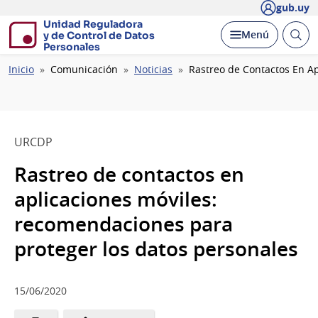
gub.uy
Unidad Reguladora
Abrir
Desplegar
Menú
y de Control de Datos
busc
Personales
Ruta
Inicio
Comunicación
Noticias
Rastreo de Contactos En A
de
navegación
URCDP
Rastreo de contactos en
aplicaciones móviles:
recomendaciones para
proteger los datos personales
15/06/2020