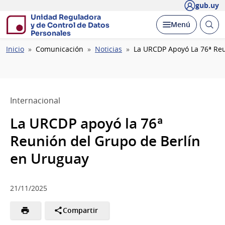
gub.uy
Unidad Reguladora
Abrir
Desplegar
Menú
y de Control de Datos
busc
Personales
Ruta
Inicio
Comunicación
Noticias
La URCDP Apoyó La 76ª Reu
de
navegación
Internacional
La URCDP apoyó la 76ª
Reunión del Grupo de Berlín
en Uruguay
21/11/2025
Compartir