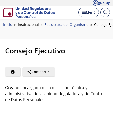
gub.uy
Unidad Reguladora
Abrir
Desplegar
Menú
y de Control de Datos
busc
Personales
Ruta
Inicio
Institucional
Estructura del Organismo
Consejo Ej
de
navegación
Consejo Ejecutivo
Compartir
Organo encargado de la dirección técnica y
administrativa de la Unidad Reguladora y de Control
de Datos Personales