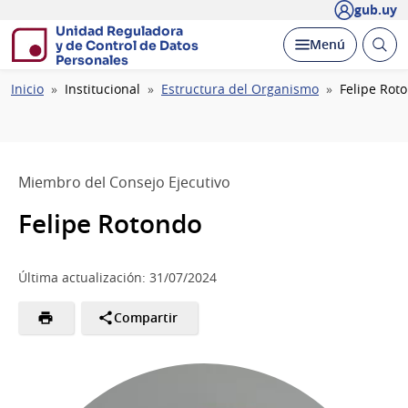
gub.uy
Unidad Reguladora
Abrir
Desplegar
Menú
y de Control de Datos
busc
Personales
Ruta
Inicio
Institucional
Estructura del Organismo
Felipe Rot
de
navegación
Miembro del Consejo Ejecutivo
Felipe Rotondo
Última actualización: 31/07/2024
Compartir