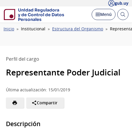
gub.uy
Unidad Reguladora
Abrir
Desplegar
Menú
y de Control de Datos
busc
Personales
Ruta
Inicio
Institucional
Estructura del Organismo
Representa
de
navegación
Perfil del cargo
Representante Poder Judicial
Última actualización: 15/01/2019
Compartir
Descripción