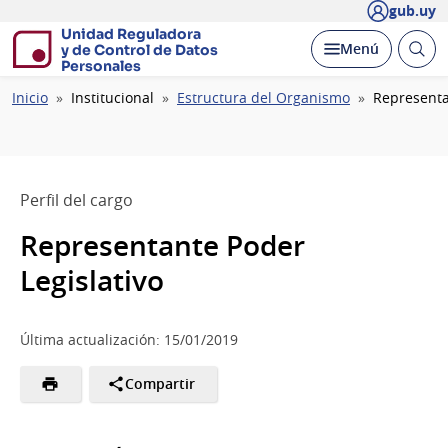
gub.uy
Unidad Reguladora
Abrir
Desplegar
Menú
y de Control de Datos
busc
Personales
Ruta
Inicio
Institucional
Estructura del Organismo
Representa
de
navegación
Perfil del cargo
Representante Poder
Legislativo
Última actualización: 15/01/2019
Compartir