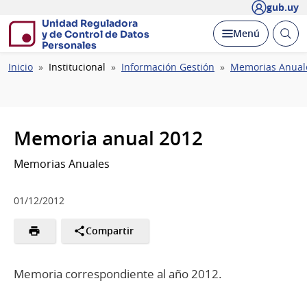
gub.uy
Unidad Reguladora
Abrir
Desplegar
Menú
y de Control de Datos
busc
Personales
Ruta
Inicio
Institucional
Información Gestión
Memorias Anual
de
navegación
Memoria anual 2012
Memorias Anuales
01/12/2012
Compartir
Memoria correspondiente al año 2012.