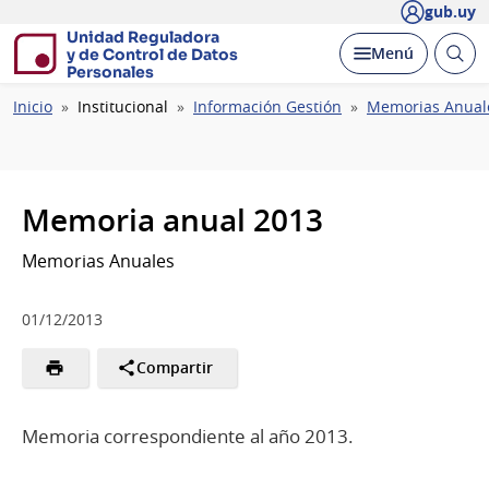
gub.uy
Unidad Reguladora
Abrir
Desplegar
Menú
y de Control de Datos
busc
Personales
Ruta
Inicio
Institucional
Información Gestión
Memorias Anual
de
navegación
Memoria anual 2013
Memorias Anuales
01/12/2013
Compartir
Memoria correspondiente al año 2013.