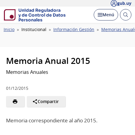
gub.uy
Unidad Reguladora
Abrir
Desplegar
Menú
y de Control de Datos
busc
Personales
Ruta
Inicio
Institucional
Información Gestión
Memorias Anual
de
navegación
Memoria Anual 2015
Memorias Anuales
01/12/2015
Compartir
Memoria correspondiente al año 2015.