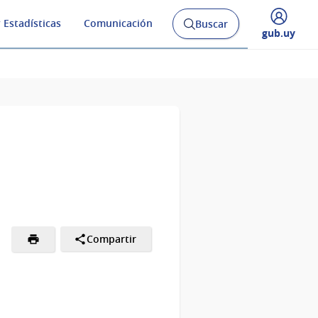
 Estadísticas
Comunicación
Buscar
Abrir
Desplegar
gub.uy
buscador
menú
y
de
Compartir