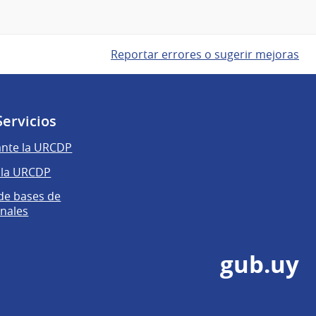
Reportar errores o sugerir mejoras
Servicios
ante la URCDP
 la URCDP
 de bases de
nales
gub.uy