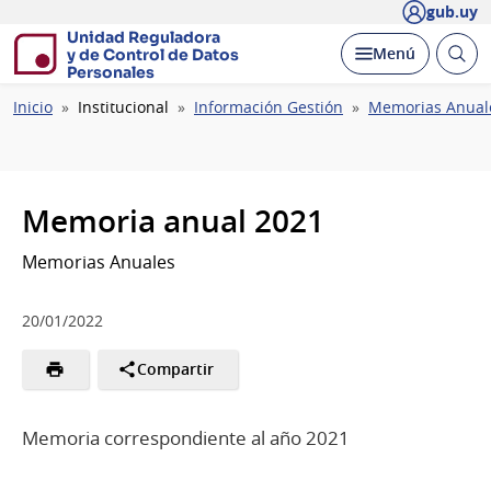
gub.uy
Unidad Reguladora
Abrir
Desplegar
Menú
y de Control de Datos
busc
Personales
Ruta
Inicio
Institucional
Información Gestión
Memorias Anual
de
navegación
Memoria anual 2021
Memorias Anuales
20/01/2022
Compartir
Memoria correspondiente al año 2021