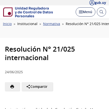
gub.uy
Unidad Reguladora
Abrir
Desplegar
Menú
y de Control de Datos
busc
Personales
Ruta
Inicio
Institucional
Normativa
Resolución N° 21/025 Inte
de
navegación
Resolución N° 21/025
internacional
24/06/2025
Compartir