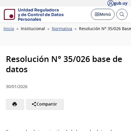
gub.uy
Unidad Reguladora
Abrir
Desplegar
Menú
y de Control de Datos
busc
Personales
Ruta
Inicio
Institucional
Normativa
Resolución N° 35/026 Base
de
navegación
Resolución N° 35/026 base de
datos
30/01/2026
Compartir