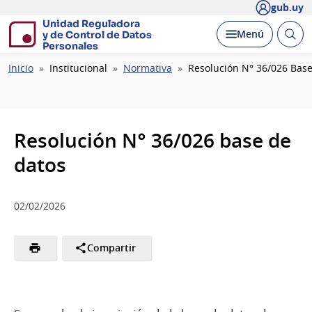
gub.uy
Unidad Reguladora
Abrir
Desplegar
Menú
y de Control de Datos
busc
Personales
Ruta
Inicio
Institucional
Normativa
Resolución N° 36/026 Base
de
navegación
Resolución N° 36/026 base de
datos
02/02/2026
Compartir