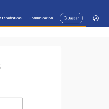
 Estadísticas
Comunicación
Buscar
Abrir
Accede
buscador
a
y
gub.uy
s