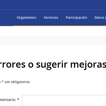
Organismos
Servicios
Participación
Datos y
rrores o sugerir mejora
 * son obligatorios
entario: *