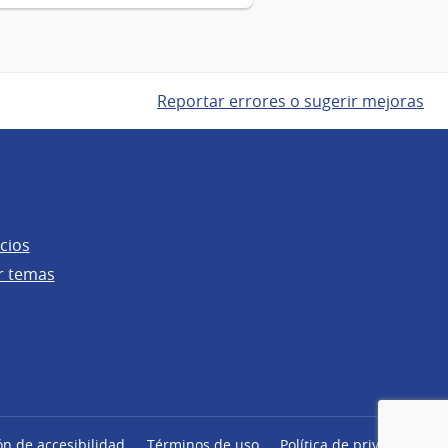
Reportar errores o sugerir mejoras
cios
r temas
ón de accesibilidad
Términos de uso
Política de privacidad