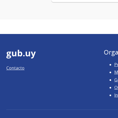
Pie
gub.uy
Orga
de
P
Contacto
página
M
G
O
In