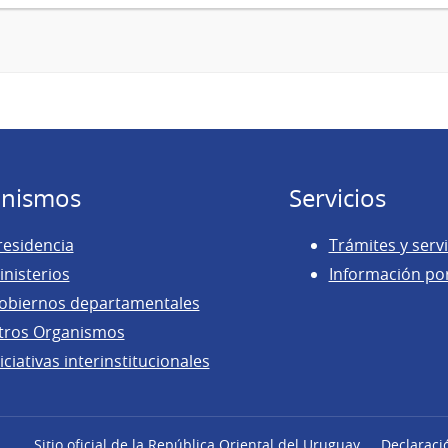
nismos
Servicios
residencia
Trámites y servi
inisterios
Información po
obiernos departamentales
tros Organismos
iciativas interinstitucionales
Sitio oficial de la República Oriental del Uruguay
Declaraci