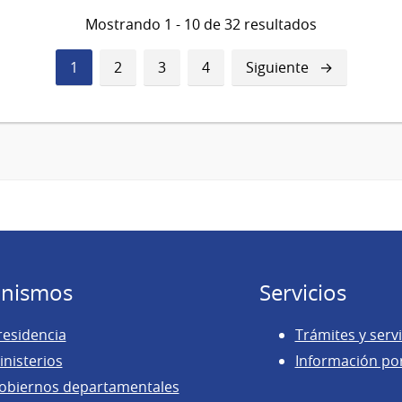
Mostrando 1 - 10 de 32 resultados
Página
1
Página
2
Página
3
Página
4
Siguiente
Siguiente
actual
página
nismos
Servicios
residencia
Trámites y servi
inisterios
Información po
obiernos departamentales