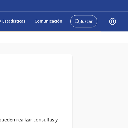
 Estadísticas
Comunicación
Buscar
Abrir
Accede
buscador
a
y
gub.uy
pueden realizar consultas y