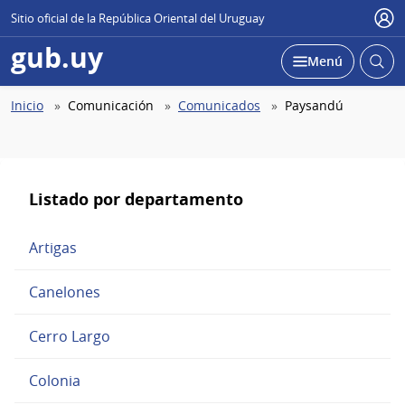
Sitio oficial de la República Oriental del Uruguay
Use
gub.uy
Abrir
Desplegar
Menú
busc
Abierta
Ruta
Inicio
Comunicación
Comunicados
Paysandú
de
navegación
Listado por departamento
Artigas
Canelones
Cerro Largo
Colonia