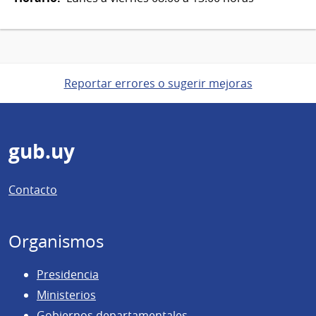
Reportar errores o sugerir mejoras
Pie
gub.uy
de
Contacto
página
Organismos
Presidencia
Ministerios
Gobiernos departamentales