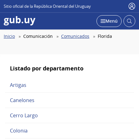
Sitio oficial de la República Oriental del Uruguay
Use
gub.uy
Abrir
Desplegar
Menú
busc
Abierta
Ruta
Inicio
Comunicación
Comunicados
Florida
de
navegación
Listado por departamento
Artigas
Canelones
Cerro Largo
Colonia