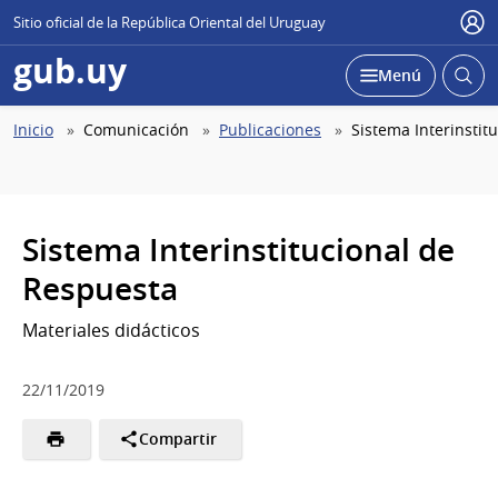
Sitio oficial de la República Oriental del Uruguay
Use
gub.uy
Abrir
Desplegar
Menú
busc
Abierta
Ruta
Inicio
Comunicación
Publicaciones
Sistema Interinstit
de
navegación
Sistema Interinstitucional de
Respuesta
Materiales didácticos
22/11/2019
Compartir