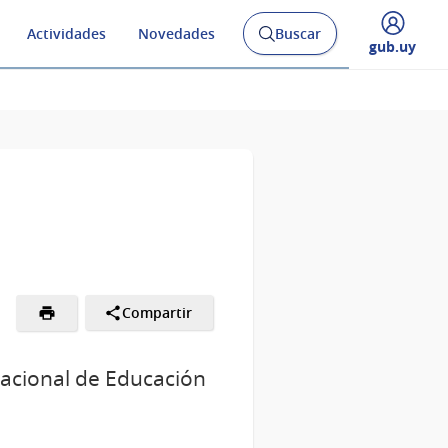
Actividades
Novedades
Buscar
Abrir
Desplegar
gub.uy
buscador
menú
y
de
Compartir
Nacional de Educación