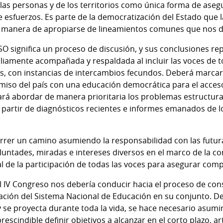
las personas y de los territorios como única forma de aseg
e esfuerzos. Es parte de la democratización del Estado que 
de manera de apropiarse de lineamientos comunes que nos d
SO significa un proceso de discusión, y sus conclusiones re
liamente acompañada y respaldada al incluir las voces de to
es, con instancias de intercambios fecundos. Deberá marcar 
so del país con una educación democrática para el acceso 
tará abordar de manera prioritaria los problemas estructur
a partir de diagnósticos recientes e informes emanados de 
correr un camino asumiendo la responsabilidad con las futur
luntades, miradas e intereses diversos en el marco de la c
l de la participación de todas las voces para asegurar com
el IV Congreso nos debería conducir hacia el proceso de co
ación del Sistema Nacional de Educación en su conjunto. D
 se proyecta durante toda la vida, se hace necesario asum
rescindible definir objetivos a alcanzar en el corto plazo, a