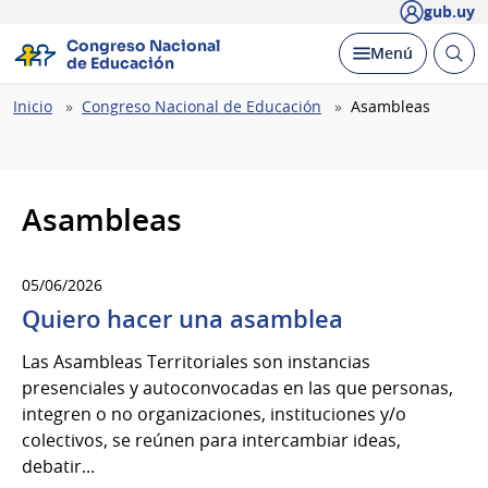
gub.uy
Congreso Nacional
Abrir
Desplegar
Menú
de Educación
busc
Ruta
Inicio
Congreso Nacional de Educación
Asambleas
de
navegación
Asambleas
05/06/2026
Quiero hacer una asamblea
Las Asambleas Territoriales son instancias
presenciales y autoconvocadas en las que personas,
integren o no organizaciones, instituciones y/o
colectivos, se reúnen para intercambiar ideas,
debatir...