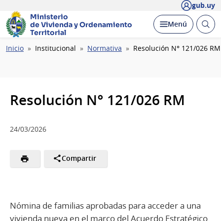
gub.uy
Ministerio
Abrir
Desplegar
Menú
de Vivienda y
Ordenamiento
busc
Territorial
Ruta
Inicio
Institucional
Normativa
Resolución N° 121/026 RM
de
navegación
Resolución N° 121/026 RM
24/03/2026
Compartir
Nómina de familias aprobadas para acceder a una
vivienda nueva en el marco del Acuerdo Estratégico