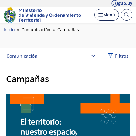
gub.uy
Ministerio
Abrir
Desplegar
Menú
de Vivienda y
Ordenamiento
busc
Territorial
Ruta
Inicio
Comunicación
Campañas
de
navegación
Comunicación
Filtros
Campañas