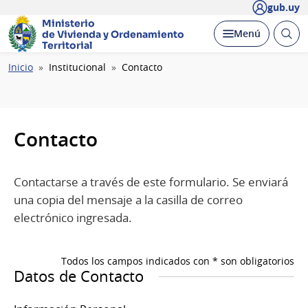
gub.uy
Ministerio
Abrir
Desplegar
Menú
de Vivienda y
Ordenamiento
busc
Territorial
Ruta
Inicio
Institucional
Contacto
de
navegación
Contacto
Contactarse a través de este formulario. Se enviará
una copia del mensaje a la casilla de correo
electrónico ingresada.
Todos los campos indicados con * son obligatorios
Datos de Contacto